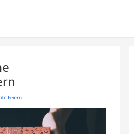
ne
ern
ate Feiern